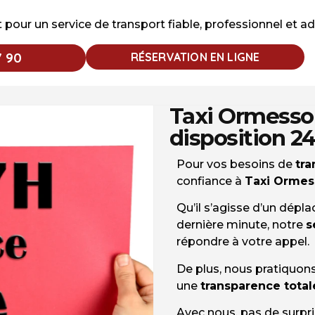
ur un service de transport fiable, professionnel et ad
7 90
RÉSERVATION EN LIGNE
Taxi Ormesson
disposition 24
Pour vos besoins de
tra
confiance à
Taxi Ormes
Qu’il s’agisse d’un dép
dernière minute, notre
s
répondre à votre appel.
De plus, nous pratiquons
une
transparence total
Avec nous, pas de surpr